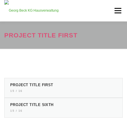
Direkt
zum
Menü
Inhalt
ÜBER UNS
LEISTUNGEN
FLÄCHEN MIETEN
PROJECT TITLE FIRST
DOWNLOADS & FAQ
NEWS
KONTAKT
PROJECT TITLE FIRST
15 / 16
PROJECT TITLE SIXTH
15 / 16